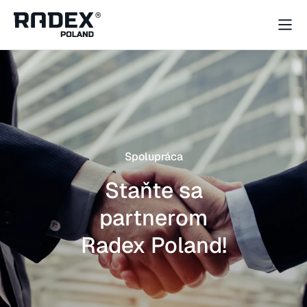
Spolupráca
Staňte sa
partnerom
Radex Poland!