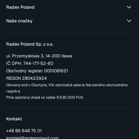
Radex Poland
Naše značky
Radex Poland Sp. z o.o.
ul. Przemysłowa 3, 14-200 Iława
IČ DPH: 744-177-52-60
Obchodný register 0001081621
REGON 280423924
Okresný súd v Olsztyne, VIII. obchodná sekcia Národného obchodného
registra
Plne splatený vklad vo výške 9 530 000 PLN
Kontakt
+48 89 648 75 01
kontakt@radexpoland.com