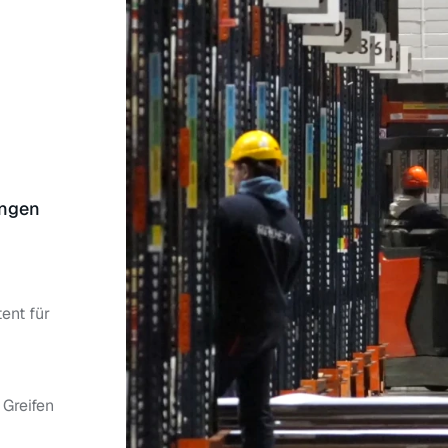
ungen
ent für
Greifen