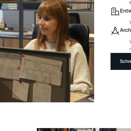
Entw
Arch
Schr