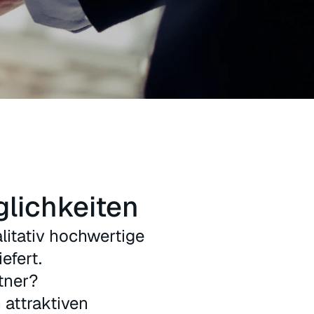
lichkeiten
litativ hochwertige
efert.
tner?
 attraktiven