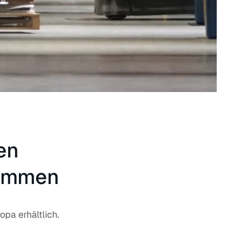
en
sammen
pa erhältlich.